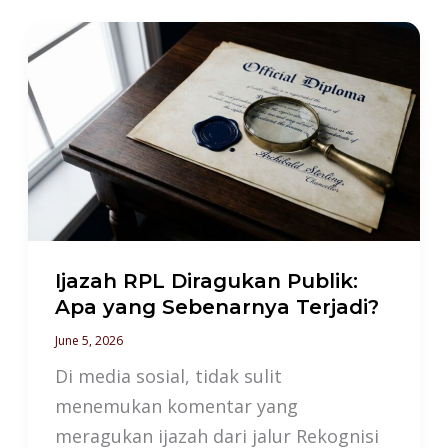
Ijazah
RPL
Diragukan
Publik:
Apa
yang
Sebenarnya
Terjadi?
Ijazah RPL Diragukan Publik:
Apa yang Sebenarnya Terjadi?
June 5, 2026
Di media sosial, tidak sulit
menemukan komentar yang
meragukan ijazah dari jalur Rekognisi