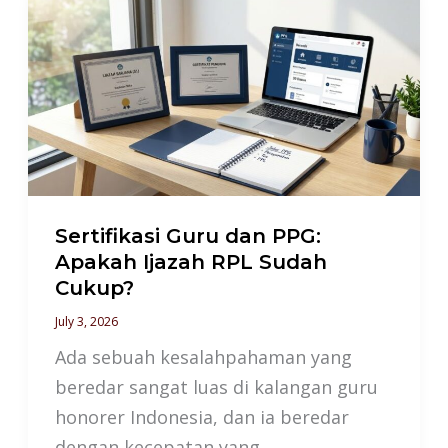
Guru
dan
PPG:
Apakah
Ijazah
RPL
Sudah
Cukup?
Sertifikasi Guru dan PPG:
Apakah Ijazah RPL Sudah
Cukup?
July 3, 2026
Ada sebuah kesalahpahaman yang
beredar sangat luas di kalangan guru
honorer Indonesia, dan ia beredar
dengan kecepatan yang