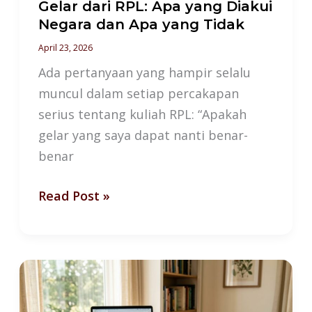
Apa
Gelar dari RPL: Apa yang Diakui
yang
Negara dan Apa yang Tidak
Tidak
April 23, 2026
Ada pertanyaan yang hampir selalu
muncul dalam setiap percakapan
serius tentang kuliah RPL: “Apakah
gelar yang saya dapat nanti benar-
benar
Read Post »
Pengalaman
Pesantren
dan