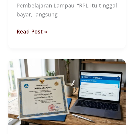
Pembelajaran Lampau. “RPL itu tinggal
bayar, langsung
Read Post »
Gelar
dari
RPL:
Apa
yang
Diakui
Negara
dan