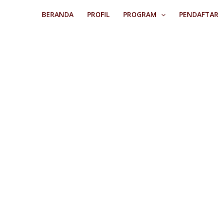
Skip
BERANDA
PROFIL
PROGRAM
PENDAFTA
to
content