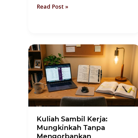
Read Post »
Kuliah
Sambil
Kerja:
Mungkinkah
Tanpa
Mengorbankan
Keduanya?
Kuliah Sambil Kerja:
Mungkinkah Tanpa
Mengorbankan