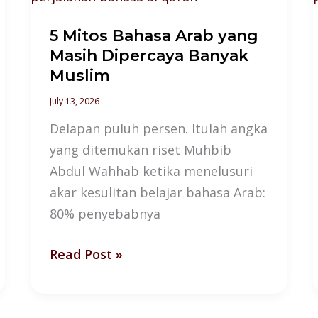
Arab
5 Mitos Bahasa Arab yang
yang
Masih Dipercaya Banyak
Masih
Muslim
Dipercaya
Banyak
July 13, 2026
Muslim
Delapan puluh persen. Itulah angka
yang ditemukan riset Muhbib
Abdul Wahhab ketika menelusuri
akar kesulitan belajar bahasa Arab:
80% penyebabnya
Read Post »