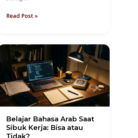
Read Post »
Belajar
Bahasa
Arab
Saat
Sibuk
Kerja:
Bisa
atau
Belajar Bahasa Arab Saat
Tidak?
Sibuk Kerja: Bisa atau
Tidak?