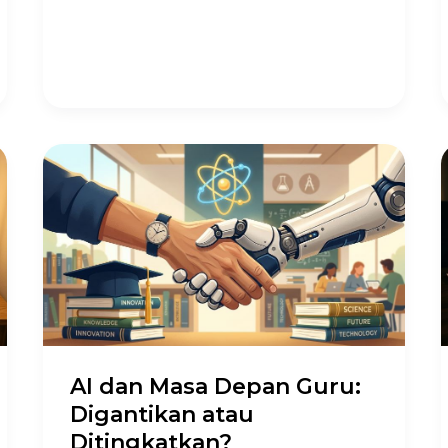
AI
dan
Masa
Depan
Guru:
Digantikan
atau
Ditingkatkan?
AI dan Masa Depan Guru:
Digantikan atau
Ditingkatkan?