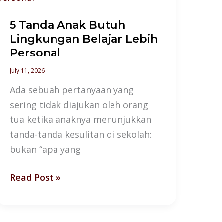
Butuh
5 Tanda Anak Butuh
Lingkungan
Lingkungan Belajar Lebih
Belajar
Personal
Lebih
Personal
July 11, 2026
Ada sebuah pertanyaan yang
sering tidak diajukan oleh orang
tua ketika anaknya menunjukkan
tanda-tanda kesulitan di sekolah:
bukan “apa yang
Read Post »