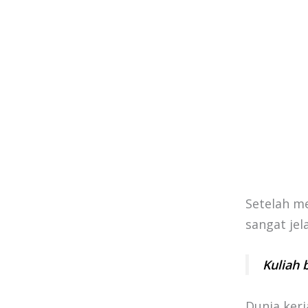
Setelah me
sangat jela
Kuliah 
Dunia kerj