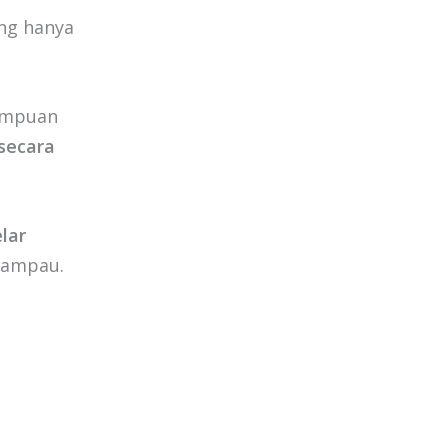
ang hanya
mampuan
secara
lar
Lampau.