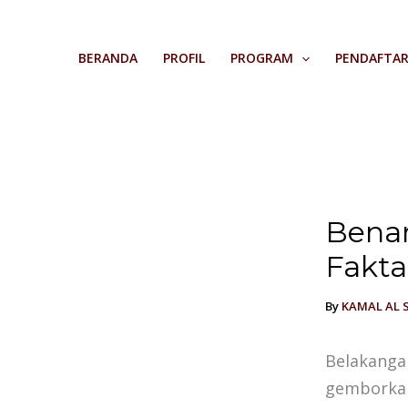
Skip
to
BERANDA
PROFIL
PROGRAM
PENDAFTA
content
Benar
Fakta
By
KAMAL AL 
Belakangan
gemborkan