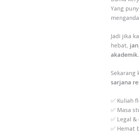
Yang pun
mengandal
Jadi jika
hebat,
jan
akademik.
Sekarang 
sarjana r
✅ Kuliah f
✅ Masa stu
✅ Legal &
✅ Hemat bi