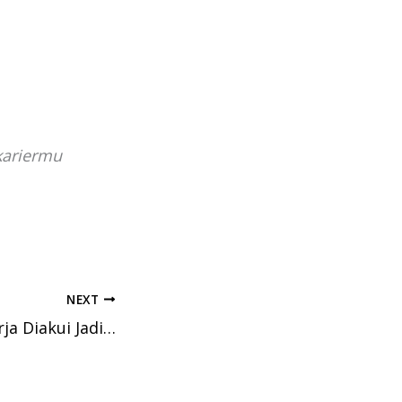
kariermu
NEXT
Pengalaman Kerja Diakui Jadi Kredit Akademis melalui RPL