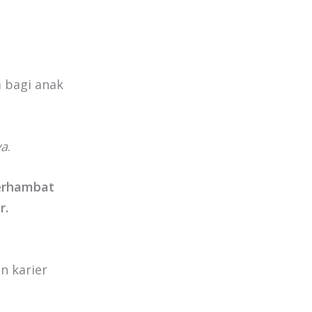
a bagi anak
ya
.
terhambat
r.
n karier