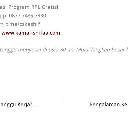
asi Program RPL Gratis!
App:
0877 7485 7330
am:
t.me/cskashif
:
www.kamal-shifaa.com
tunggu menyesal di usia 30-an. Mulai langkah besar 
Kuliah Tanpa Ganggu Kerja? Program RPL Solusinya