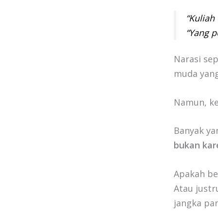
“Kuliah
“Yang p
Narasi sep
muda yang
Namun, ke
Banyak ya
bukan kare
Apakah ben
Atau justr
jangka pa