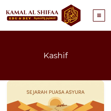
Skip
to
content
Kashif
Jejak
Panjang
Puasa
Asyura