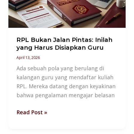
Inilah
yang
Harus
Disiapkan
Guru
RPL Bukan Jalan Pintas: Inilah
yang Harus Disiapkan Guru
April 13, 2026
Ada sebuah pola yang berulang di
kalangan guru yang mendaftar kuliah
RPL. Mereka datang dengan keyakinan
bahwa pengalaman mengajar belasan
Read Post »