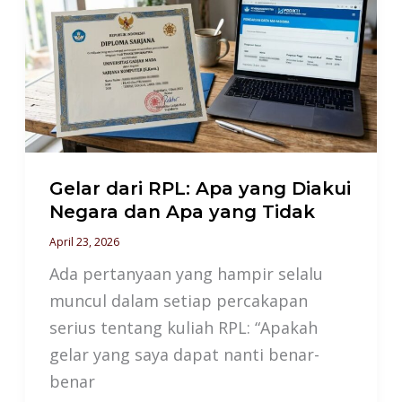
RPL:
Apa
yang
Diakui
Negara
dan
Apa
Gelar dari RPL: Apa yang Diakui
yang
Negara dan Apa yang Tidak
Tidak
April 23, 2026
Ada pertanyaan yang hampir selalu
muncul dalam setiap percakapan
serius tentang kuliah RPL: “Apakah
gelar yang saya dapat nanti benar-
benar