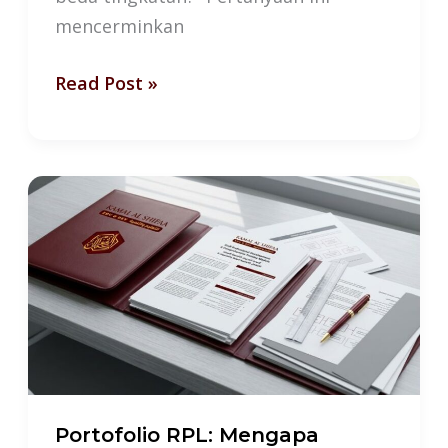
mencerminkan
Read Post »
Portofolio
RPL:
Mengapa
Pengalaman
Saja
Tidak
Cukup
Portofolio RPL: Mengapa