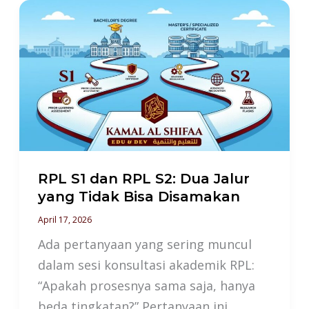
RPL
S1
dan
RPL
S2:
Dua
Jalur
yang
Tidak
RPL S1 dan RPL S2: Dua Jalur
Bisa
yang Tidak Bisa Disamakan
Disamakan
April 17, 2026
Ada pertanyaan yang sering muncul
dalam sesi konsultasi akademik RPL:
“Apakah prosesnya sama saja, hanya
beda tingkatan?” Pertanyaan ini