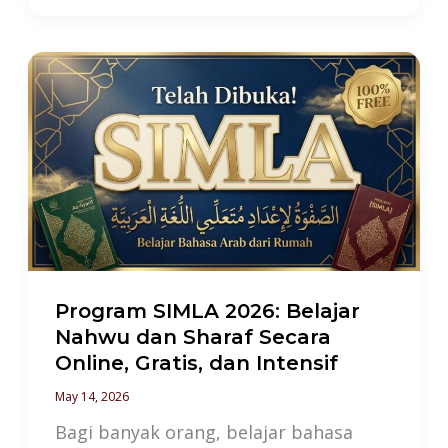
Program
SIMLA
2026:
Belajar
Nahwu
dan
Sharaf
Secara
Online,
Program SIMLA 2026: Belajar
Gratis,
Nahwu dan Sharaf Secara
Online, Gratis, dan Intensif
dan
Intensif
May 14, 2026
Bagi banyak orang, belajar bahasa