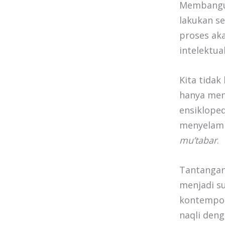
Membangun
lakukan se
proses ak
intelektua
Kita tida
hanya meng
ensiklope
menyelam k
mu’tabar
.
Tantangan
menjadi su
kontempor
naqli deng