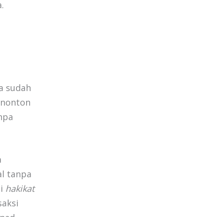
.
sa sudah
enonton
anpa
a
al tanpa
mi
hakikat
saksi