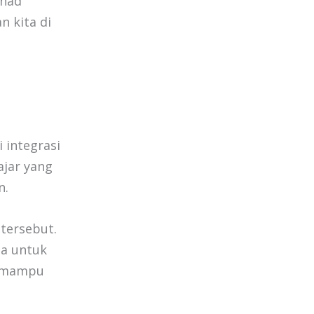
anad
 kita di
 integrasi
ajar yang
n.
tersebut.
da untuk
g mampu