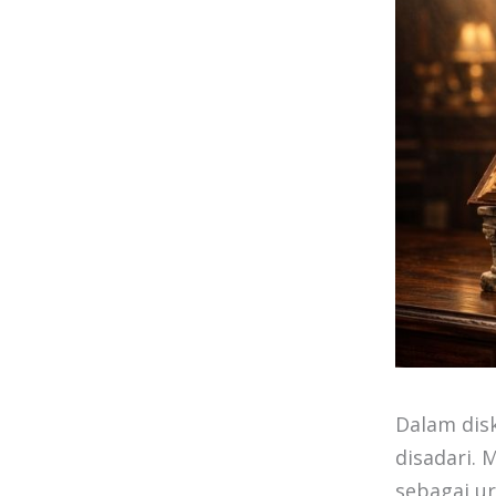
Dalam disk
disadari. 
sebagai u