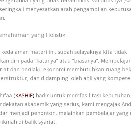
engetahuan yang tidak terverifikasi validitasnya (s
 seringkali menyesatkan arah pengambilan keputusan
n.
emahaman yang Holistik
kedalaman materi ini, sudah selayaknya kita tidak
n diri pada “katanya” atau “biasanya”. Mempelajari
ariat dan perilaku ekonomi membutuhkan ruang bel
terstruktur, dan didampingi oleh ahli yang kompete
Shifaa
(KASHIF)
hadir untuk memfasilitasi kebutuhan 
endekatan akademik yang serius, kami mengajak An
adar menjadi penonton, melainkan pembelajar yan
ikmah di balik syariat.