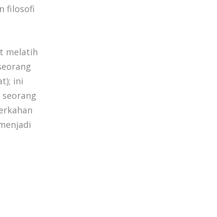
filosofi
t melatih
seorang
); ini
n seorang
berkahan
 menjadi