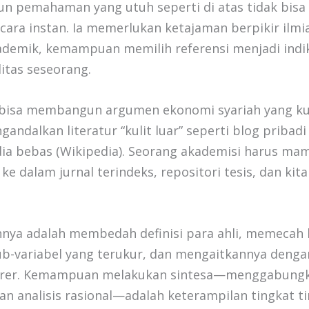
 pemahaman yang utuh seperti di atas tidak bisa 
cara instan. Ia memerlukan ketajaman berpikir ilmi
ademik, kemampuan memilih referensi menjadi indi
litas seseorang.
k bisa membangun argumen ekonomi syariah yang kua
andalkan literatur “kulit luar” seperti blog pribadi
dia bebas (Wikipedia). Seorang akademisi harus ma
e dalam jurnal terindeks, repositori tesis, dan kit
nya adalah membedah definisi para ahli, memecah
b-variabel yang terukur, dan mengaitkannya dengan
er. Kemampuan melakukan sintesa—menggabungka
an analisis rasional—adalah keterampilan tingkat t