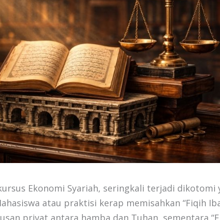
ursus Ekonomi Syariah, seringkali terjadi dikotomi 
Mahasiswa atau praktisi kerap memisahkan “Fiqih Ib
rusan privat antara hamba dan Tuhan, sementara “