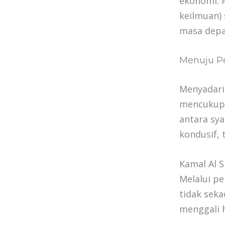
ekonomi. P
keilmuan)
masa depa
Menuju P
Menyadari 
mencukupka
antara sy
kondusif, 
Kamal Al 
Melalui p
tidak sek
menggali h