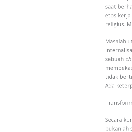
saat berha
etos kerj
religius. 
Masalah u
internalis
sebuah
ch
membekas p
tidak bert
Ada keterp
Transform
Secara ko
bukanlah 