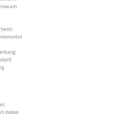
semacam
rhenti
a menuntut
u
gerbang
latif,
ng
an:
mun gagap