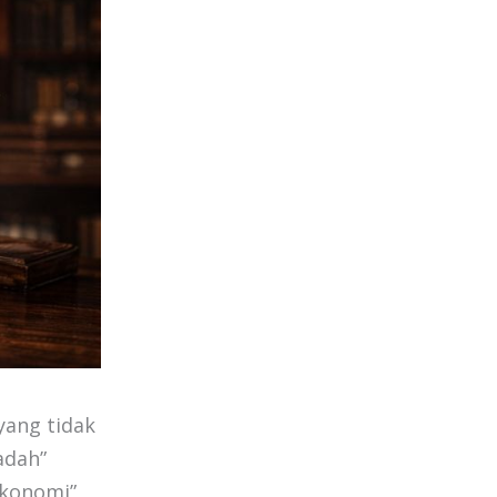
yang tidak
adah”
Ekonomi”