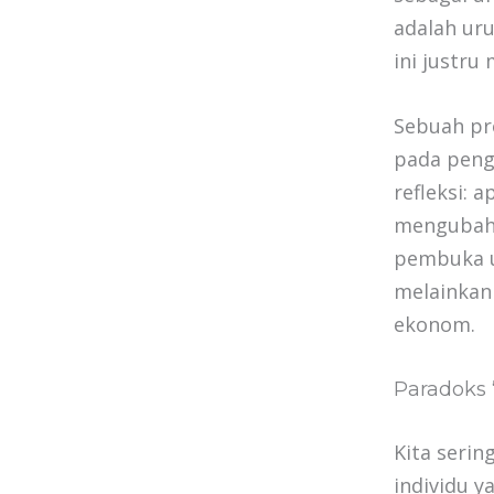
adalah ur
ini justru
Sebuah pr
pada pengh
refleksi:
mengubah p
pembuka u
melainkan
ekonom.
Paradoks “
Kita seri
individu 