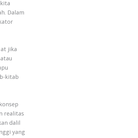
kita
ah. Dalam
kator
t jika
 atau
mpu
ab-kitab
 konsep
 realitas
n dalil
inggi yang