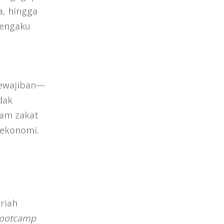
a, hingga
mengaku
 kewajiban—
idak
lam zakat
 ekonomi.
riah
ootcamp