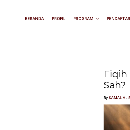
Skip
to
BERANDA
PROFIL
PROGRAM
PENDAFTA
content
Fiqih
Sah?
By
KAMAL AL 