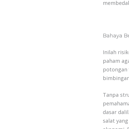
membedaka
Bahaya Be
Inilah ris
paham aga
potongan v
bimbingan
Tanpa stru
pemahaman 
dasar dali
salat yan