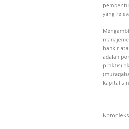
pembentuk
yang relev
Mengambil 
manajemen
bankir ata
adalah pon
praktisi e
(muraqaba
kapitalism
Kompleksi