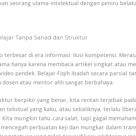
n seorang ulama-intelektual dengan peniru belaka
lajar Tanpa Sanad dan Struktur
iko terbesar di era informasi: ilusi kompetensi. Mera
ma hanya karena membaca artikel singkat atau m
ideo pendek. Belajar Fiqih Ibadah secara parsial t
 dosen atau mentor ahli sangat berbahaya.
ktur berpikir yang benar, kita rentan terjebak pad
tekstual yang kaku, atau sebaliknya, terlalu liber
l. Kita mungkin tahu
cara
salat, tapi gagal memaha
g mencegah perbuatan keji dan mungkar dalam tran