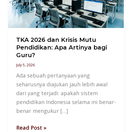
Mutu
Pendidikan:
Apa
Artinya
bagi
TKA 2026 dan Krisis Mutu
Guru?
Pendidikan: Apa Artinya bagi
Guru?
July 5, 2026
Ada sebuah pertanyaan yang
seharusnya diajukan jauh lebih awal
dari yang terjadi: apakah sistem
pendidikan Indonesia selama ini benar-
benar mengukur […]
Read Post »