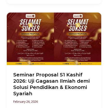
Seminar
Proposal
S1
Kashif
2026:
Uji
Gagasan
Ilmiah
demi
Seminar Proposal S1 Kashif
Solusi
2026: Uji Gagasan Ilmiah demi
Solusi Pendidikan & Ekonomi
Pendidikan
Syariah
&
February 26, 2026
Ekonomi