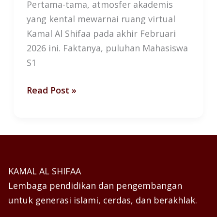
Syariah
Pertama-tama, atmosfer akademis
yang kental mewarnai ruang virtual
Kamal Al Shifaa pada akhir Februari
2026 ini. Faktanya, puluhan Mahasiswa
S1
Read Post »
KAMAL AL SHIFAA
Lembaga pendidikan dan pengembangan
untuk generasi islami, cerdas, dan berakhlak.