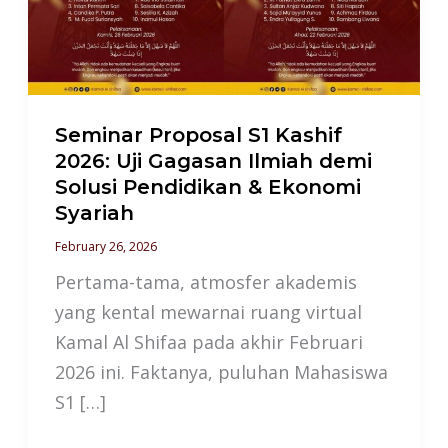
2026:
Uji
Gagasan
Ilmiah
demi
Seminar Proposal S1 Kashif
Solusi
2026: Uji Gagasan Ilmiah demi
Solusi Pendidikan & Ekonomi
Pendidikan
Syariah
&
February 26, 2026
Ekonomi
Syariah
Pertama-tama, atmosfer akademis
yang kental mewarnai ruang virtual
Kamal Al Shifaa pada akhir Februari
2026 ini. Faktanya, puluhan Mahasiswa
S1 […]