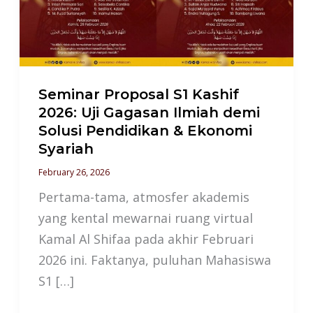
2026:
Uji
Gagasan
Ilmiah
demi
Seminar Proposal S1 Kashif
Solusi
2026: Uji Gagasan Ilmiah demi
Solusi Pendidikan & Ekonomi
Pendidikan
Syariah
&
February 26, 2026
Ekonomi
Syariah
Pertama-tama, atmosfer akademis
yang kental mewarnai ruang virtual
Kamal Al Shifaa pada akhir Februari
2026 ini. Faktanya, puluhan Mahasiswa
S1 […]