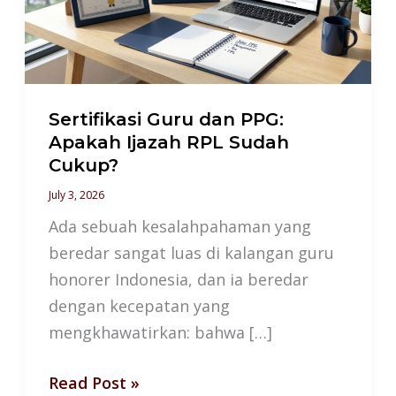
Apakah
Ijazah
RPL
Sudah
Cukup?
Sertifikasi Guru dan PPG:
Apakah Ijazah RPL Sudah
Cukup?
July 3, 2026
Ada sebuah kesalahpahaman yang
beredar sangat luas di kalangan guru
honorer Indonesia, dan ia beredar
dengan kecepatan yang
mengkhawatirkan: bahwa […]
Read Post »