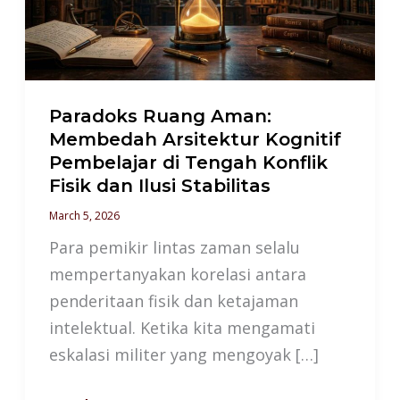
Arsitektur
Kognitif
Pembelajar
di
Tengah
Paradoks Ruang Aman:
Membedah Arsitektur Kognitif
Konflik
Pembelajar di Tengah Konflik
Fisik
Fisik dan Ilusi Stabilitas
dan
March 5, 2026
Ilusi
Para pemikir lintas zaman selalu
Stabilitas
mempertanyakan korelasi antara
penderitaan fisik dan ketajaman
intelektual. Ketika kita mengamati
eskalasi militer yang mengoyak […]