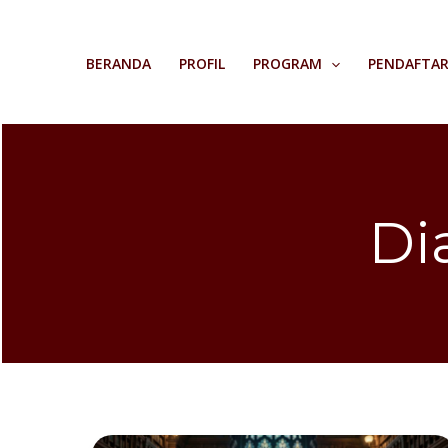
Skip
to
BERANDA
PROFIL
PROGRAM
PENDAFTA
content
Di