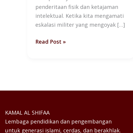
penderitaan fisik dan ketajaman
intelektual. Ketika kita mengamati
eskalasi militer yang mengoyak […]
Read Post »
KAMAL AL SHIFAA
Lembaga pendidikan dan pengembangan
untuk generasi islami, cerdas, dan berakhlak.