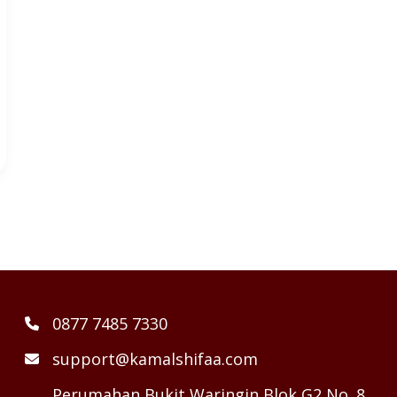
0877 7485 7330
support@kamalshifaa.com
Perumahan Bukit Waringin Blok G2 No. 8,