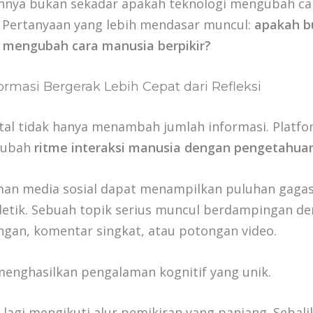
nnya bukan sekadar apakah teknologi mengubah ca
Pertanyaan yang lebih mendasar muncul:
apakah b
ga mengubah cara manusia berpikir?
formasi Bergerak Lebih Cepat dari Refleksi
tal tidak hanya menambah jumlah informasi. Platfor
gubah
ritme interaksi manusia dengan pengetahua
man media sosial dapat menampilkan puluhan gaga
detik. Sebuah topik serius muncul berdampingan d
ngan, komentar singkat, atau potongan video.
menghasilkan pengalaman kognitif yang unik.
 lagi mengikuti alur pemikiran yang panjang. Sebali