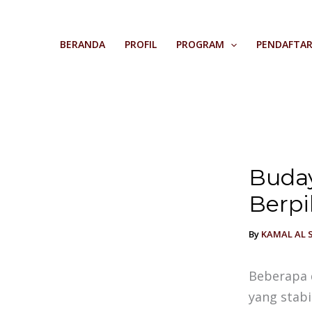
Skip
to
BERANDA
PROFIL
PROGRAM
PENDAFTA
content
Buday
Berpi
By
KAMAL AL 
Beberapa 
yang stabi