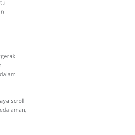
itu
an
rgerak
n
 dalam
aya scroll
kedalaman,