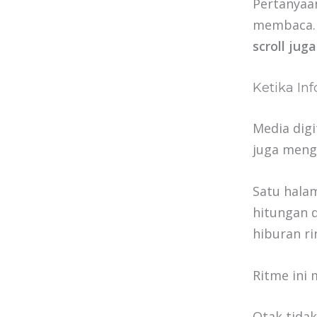
Pertanyaa
membaca. 
scroll ju
Ketika In
Media digi
juga men
Satu hala
hitungan 
hiburan ri
Ritme ini 
Otak tidak