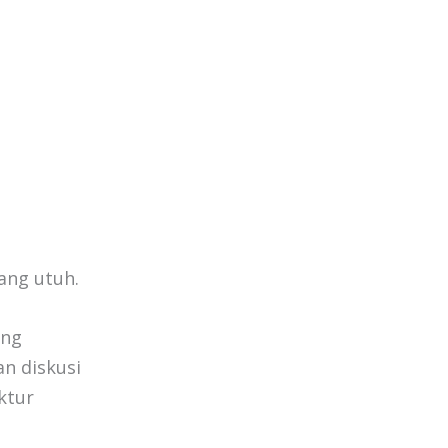
ang utuh.
ang
an diskusi
ktur