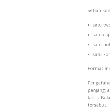
Setiap kon
satu tw
satu ca
satu po
satu ko
Format in
Pengetahu
panjang: a
kritis. Bu
tersebut.