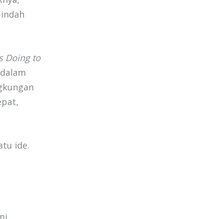
pindah
s Doing to
 dalam
ngkungan
epat,
tu ide.
mi