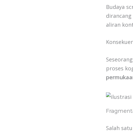
Budaya scr
dirancang
aliran kon
Konsekuens
Seseorang
proses kog
permukaa
Fragmenta
Salah satu