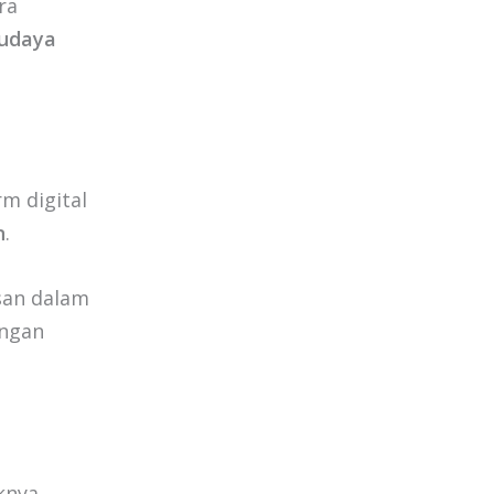
ra
udaya
m digital
n
.
san dalam
engan
knya,