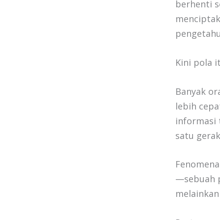
berhenti s
menciptak
pengetahu
Kini pola 
Banyak ora
lebih cepa
informasi 
satu gera
Fenomena 
—sebuah p
melainkan