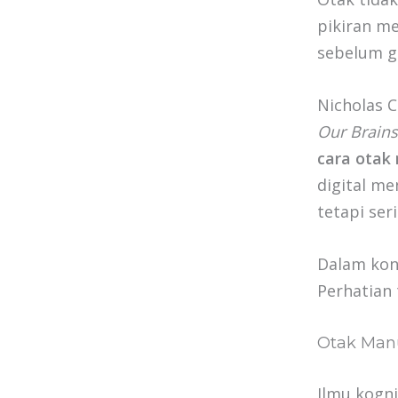
pikiran me
sebelum g
Nicholas 
Our Brains
cara otak
digital m
tetapi ser
Dalam kont
Perhatian 
Otak Man
Ilmu kogn