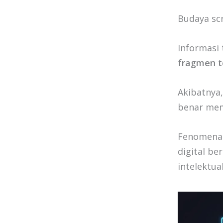
Budaya scr
Informasi
fragmen t
Akibatnya
benar mem
Fenomena i
digital be
intelektu