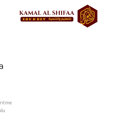
a
ritme
alu