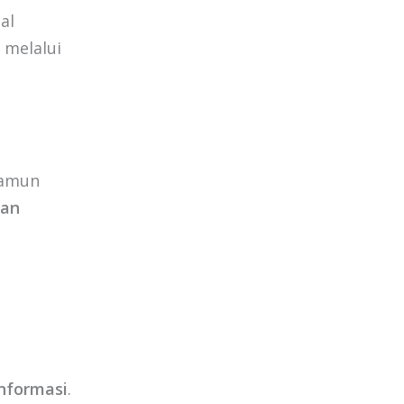
al
 melalui
Namun
san
nformasi
.