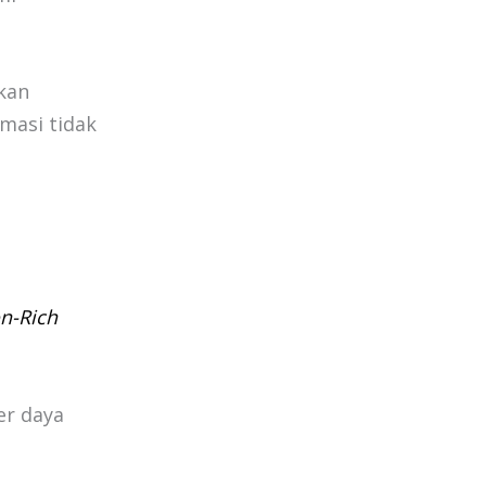
kan
masi tidak
on-Rich
er daya