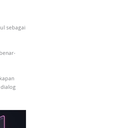
ul sebagai
benar-
akapan
 dialog