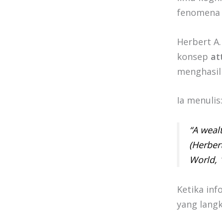
fenomena i
Herbert A
konsep
at
menghasil
Ia menulis
“A wealt
(Herber
World
,
Ketika in
yang langk