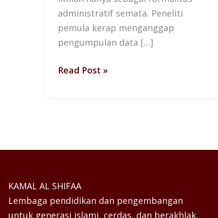
administratif semata. Peneliti
pemula kerap menganggap
pengumpulan data […]
Read Post »
KAMAL AL SHIFAA
Lembaga pendidikan dan pengembangan
untuk generasi islami, cerdas, dan berakhlak.