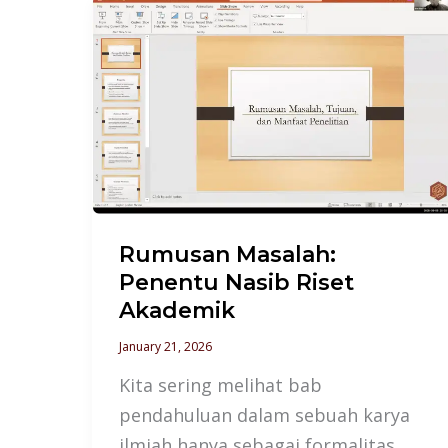
Rumusan
Masalah:
Penentu
Nasib
Riset
Akademik
Rumusan Masalah:
Penentu Nasib Riset
Akademik
January 21, 2026
Kita sering melihat bab
pendahuluan dalam sebuah karya
ilmiah hanya sebagai formalitas