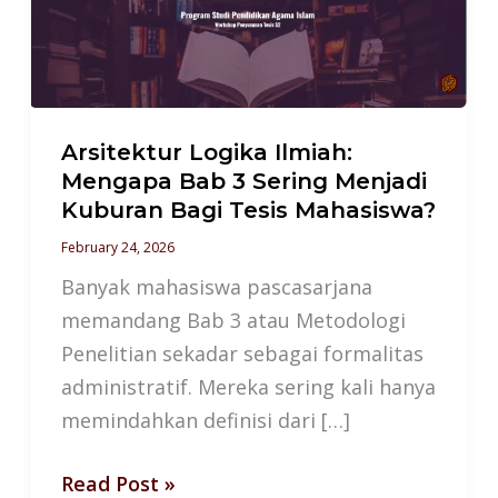
Bab
3
Sering
Menjadi
Kuburan
Arsitektur Logika Ilmiah:
Bagi
Mengapa Bab 3 Sering Menjadi
Kuburan Bagi Tesis Mahasiswa?
Tesis
Mahasiswa?
February 24, 2026
Banyak mahasiswa pascasarjana
memandang Bab 3 atau Metodologi
Penelitian sekadar sebagai formalitas
administratif. Mereka sering kali hanya
memindahkan definisi dari […]
Read Post »