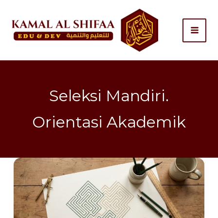
Skip
to
content
Seleksi Mandiri.
Orientasi Akademik
Tiga
Jalur
Masuk
PTN