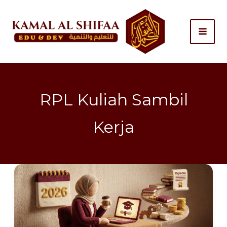
Skip
to
content
RPL Kuliah Sambil
Kerja
Kuliah
Online
Fleksibel
S1