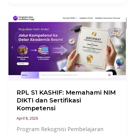
RPL
S1
KASHIF:
Memahami
NIM
DIKTI
dan
Sertifikasi
Kompetensi
RPL S1 KASHIF: Memahami NIM
DIKTI dan Sertifikasi
Kompetensi
April 8, 2026
Program Rekognisi Pembelajaran