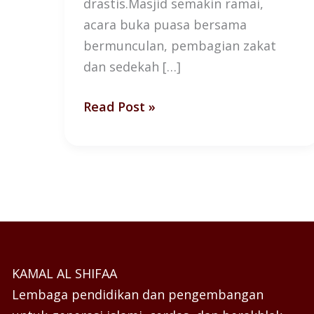
drastis.Masjid semakin ramai,
acara buka puasa bersama
bermunculan, pembagian zakat
dan sedekah […]
Read Post »
KAMAL AL SHIFAA
Lembaga pendidikan dan pengembangan