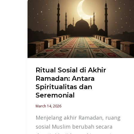
Ritual
Sosial
di
Akhir
Ramadan:
Antara
Spiritualitas
dan
Ritual Sosial di Akhir
Seremonial
Ramadan: Antara
Spiritualitas dan
Seremonial
March 14, 2026
Menjelang akhir Ramadan, ruang
sosial Muslim berubah secara