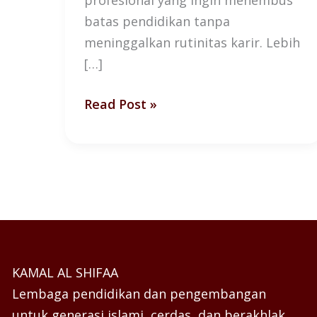
batas pendidikan tanpa
meninggalkan rutinitas karir. Lebih
[…]
Read Post »
KAMAL AL SHIFAA
Lembaga pendidikan dan pengembangan
untuk generasi islami, cerdas, dan berakhlak.