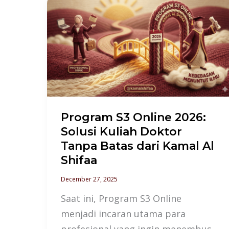
Program
S3
Online
2026:
Solusi
Kuliah
Doktor
Tanpa
Program S3 Online 2026:
Batas
Solusi Kuliah Doktor
dari
Tanpa Batas dari Kamal Al
Kamal
Shifaa
Al
December 27, 2025
Shifaa
Saat ini, Program S3 Online
menjadi incaran utama para
profesional yang ingin menembus