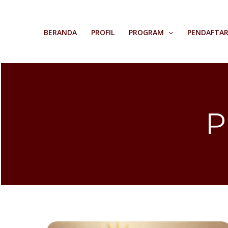
Skip
to
BERANDA
PROFIL
PROGRAM
PENDAFTA
content
P