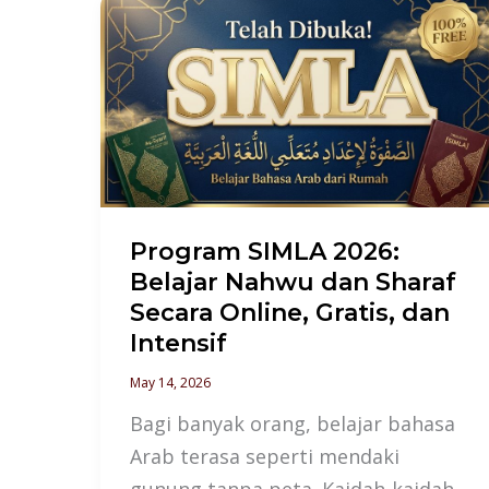
Program
SIMLA
2026:
Belajar
Nahwu
dan
Sharaf
Secara
Program SIMLA 2026:
Online,
Belajar Nahwu dan Sharaf
Gratis,
Secara Online, Gratis, dan
dan
Intensif
Intensif
May 14, 2026
Bagi banyak orang, belajar bahasa
Arab terasa seperti mendaki