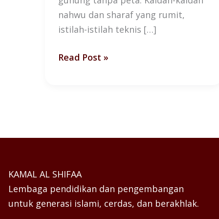
gunung tanpa peta. Kaidah-kaidah
nahwu dan sharaf yang rumit,
istilah-istilah teknis […]
Read Post »
KAMAL AL SHIFAA
Lembaga pendidikan dan pengembangan
untuk generasi islami, cerdas, dan berakhlak.