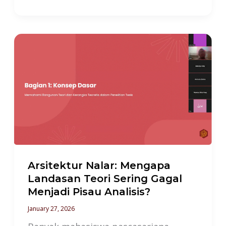
Arsitektur
Nalar:
Mengapa
Landasan
Teori
Sering
Gagal
Menjadi
Pisau
Arsitektur Nalar: Mengapa
Analisis?
Landasan Teori Sering Gagal
Menjadi Pisau Analisis?
January 27, 2026