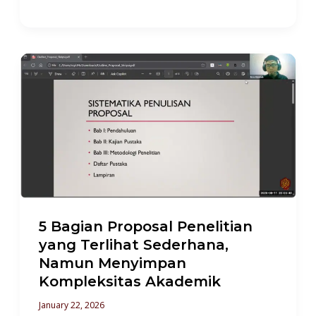
5
Bagian
Proposal
Penelitian
yang
Terlihat
Sederhana,
Namun
5 Bagian Proposal Penelitian
Menyimpan
yang Terlihat Sederhana,
Kompleksitas
Namun Menyimpan
Akademik
Kompleksitas Akademik
January 22, 2026