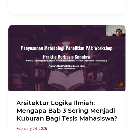
Arsitektur
Logika
Ilmiah:
Mengapa
Bab
3
Sering
Menjadi
Kuburan
Arsitektur Logika Ilmiah:
Bagi
Mengapa Bab 3 Sering Menjadi
Kuburan Bagi Tesis Mahasiswa?
Tesis
Mahasiswa?
February 24, 2026