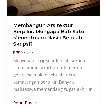
Satu
Menentukan
Nasib
Sebuah
Membangun Arsitektur
Berpikir: Mengapa Bab Satu
Skripsi?
Menentukan Nasib Sebuah
Skripsi?
January 26, 2026
Menyusun skripsi bukanlah sekadar
ritual administratif untuk meraih
gelar, melainkan sebuah ujian
kematangan berpikir. Banyak
mahasiswa memandang tugas akhir ini
Read Post »