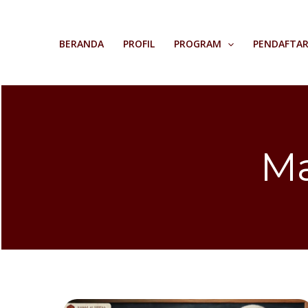
Skip
to
BERANDA
PROFIL
PROGRAM
PENDAFTA
content
Ma