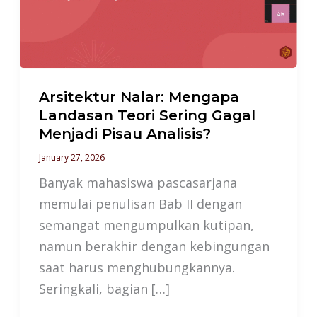
Teori
Sering
Gagal
Menjadi
Pisau
Arsitektur Nalar: Mengapa
Analisis?
Landasan Teori Sering Gagal
Menjadi Pisau Analisis?
January 27, 2026
Banyak mahasiswa pascasarjana
memulai penulisan Bab II dengan
semangat mengumpulkan kutipan,
namun berakhir dengan kebingungan
saat harus menghubungkannya.
Seringkali, bagian […]