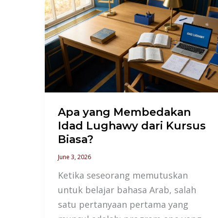
Apa
yang
Membedakan
Idad
Lughawy
dari
Kursus
Biasa?
Apa yang Membedakan
Idad Lughawy dari Kursus
Biasa?
June 3, 2026
Ketika seseorang memutuskan
untuk belajar bahasa Arab, salah
satu pertanyaan pertama yang