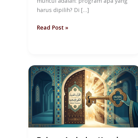
muncul adalah: program apa yang
harus dipilih? Di […]
Read Post »
Bahasa
Arab
dan
Kunci
Memahami
Islam
yang
Selama