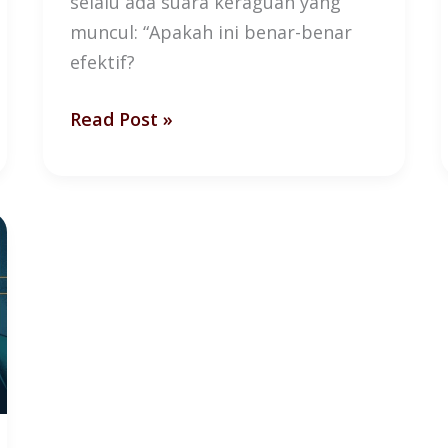
selalu ada suara keraguan yang
muncul: “Apakah ini benar-benar
efektif?
Read Post »