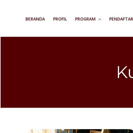
Skip
to
BERANDA
PROFIL
PROGRAM
PENDAFTA
content
K