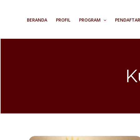
Skip
to
BERANDA
PROFIL
PROGRAM
PENDAFTA
content
K