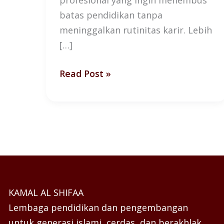
batas pendidikan tanpa
meninggalkan rutinitas karir. Lebih
[…]
Read Post »
KAMAL AL SHIFAA
Lembaga pendidikan dan pengembangan
untuk generasi islami, cerdas, dan berakhlak.