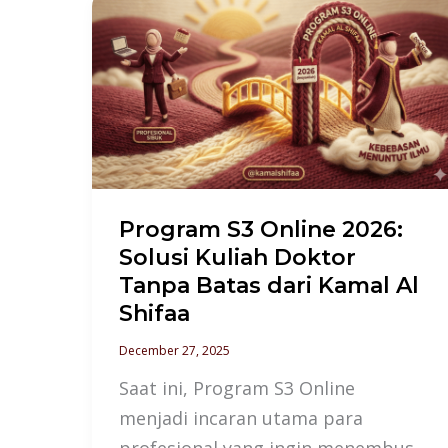
Program
S3
Online
2026:
Solusi
Kuliah
Doktor
Tanpa
Program S3 Online 2026:
Batas
Solusi Kuliah Doktor
dari
Tanpa Batas dari Kamal Al
Kamal
Shifaa
Al
December 27, 2025
Shifaa
Saat ini, Program S3 Online
menjadi incaran utama para
profesional yang ingin menembus