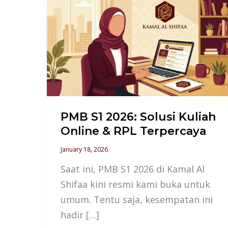
PMB
S1
2026:
Solusi
Kuliah
Online
&
RPL
PMB S1 2026: Solusi Kuliah
Terpercaya
Online & RPL Terpercaya
January 18, 2026
Saat ini, PMB S1 2026 di Kamal Al
Shifaa kini resmi kami buka untuk
umum. Tentu saja, kesempatan ini
hadir […]