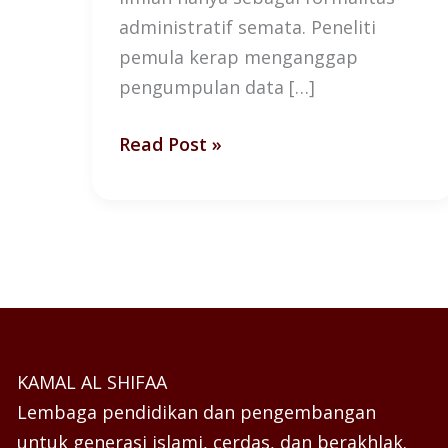
administratif semata. Peneliti
pemula kerap menganggap
pengumpulan data […]
Read Post »
KAMAL AL SHIFAA
Lembaga pendidikan dan pengembangan
untuk generasi islami, cerdas, dan berakhlak.