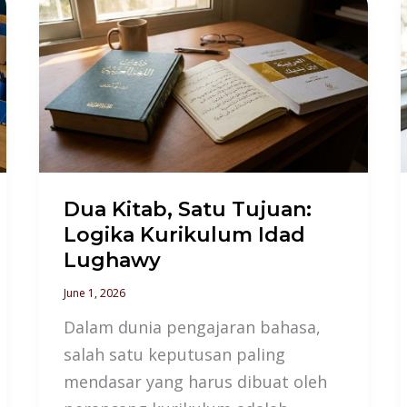
Dua
Kitab,
Satu
Tujuan:
Logika
Kurikulum
Idad
Lughawy
Dua Kitab, Satu Tujuan:
Logika Kurikulum Idad
Lughawy
June 1, 2026
Dalam dunia pengajaran bahasa,
salah satu keputusan paling
mendasar yang harus dibuat oleh