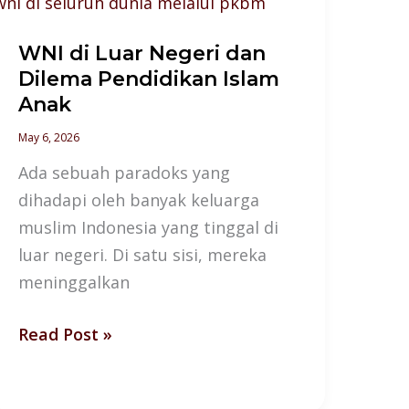
di
Luar
WNI di Luar Negeri dan
Negeri
Dilema Pendidikan Islam
dan
Anak
Dilema
Pendidikan
May 6, 2026
Islam
Ada sebuah paradoks yang
Anak
dihadapi oleh banyak keluarga
muslim Indonesia yang tinggal di
luar negeri. Di satu sisi, mereka
meninggalkan
Read Post »