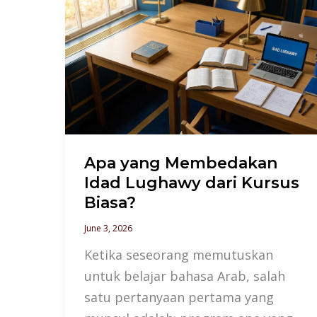
Apa
yang
Membedakan
Idad
Lughawy
dari
Kursus
Biasa?
Apa yang Membedakan
Idad Lughawy dari Kursus
Biasa?
June 3, 2026
Ketika seseorang memutuskan
untuk belajar bahasa Arab, salah
satu pertanyaan pertama yang