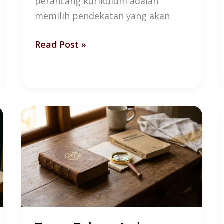
perancang kurikulum adalah
memilih pendekatan yang akan
Read Post »
Tanpa
Bahasa
Arab,
Seberapa
Dalam
Kita
Memahami
Islam?