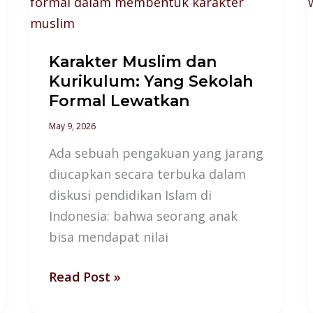
Muslim
dan
Kurikulum:
Karakter Muslim dan
Yang
Kurikulum: Yang Sekolah
Sekolah
Formal Lewatkan
Formal
Lewatkan
May 9, 2026
Ada sebuah pengakuan yang jarang
diucapkan secara terbuka dalam
diskusi pendidikan Islam di
Indonesia: bahwa seorang anak
bisa mendapat nilai
Read Post »