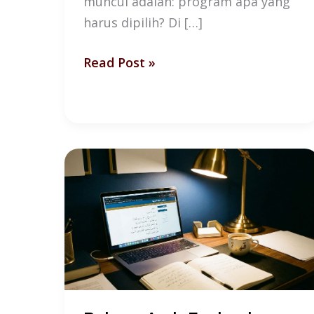
muncul adalah: program apa yang
harus dipilih? Di […]
Read Post »
Bahasa
Arab
Fusha
dan
Realitas
Belajar
Orang
Dewasa