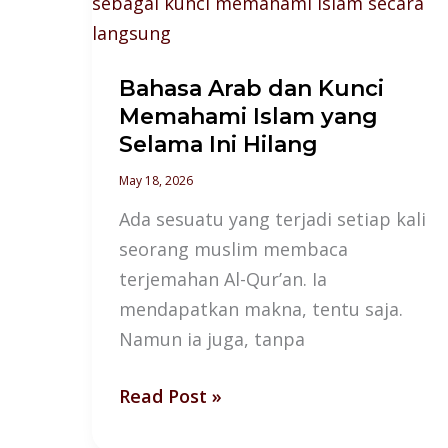
Arab
dan
Kunci
Bahasa Arab dan Kunci
Memahami
Memahami Islam yang
Islam
Selama Ini Hilang
yang
Selama
May 18, 2026
Ini
Ada sesuatu yang terjadi setiap kali
Hilang
seorang muslim membaca
terjemahan Al-Qur’an. Ia
mendapatkan makna, tentu saja.
Namun ia juga, tanpa
Read Post »