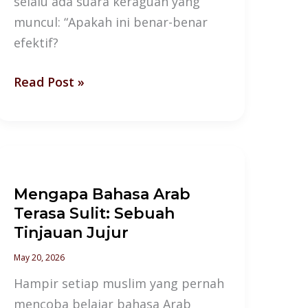
selalu ada suara keraguan yang
muncul: “Apakah ini benar-benar
efektif?
Read Post »
Mengapa
Bahasa
Mengapa Bahasa Arab
Arab
Terasa Sulit: Sebuah
Terasa
Tinjauan Jujur
Sulit:
Sebuah
May 20, 2026
Tinjauan
Hampir setiap muslim yang pernah
Jujur
mencoba belajar bahasa Arab