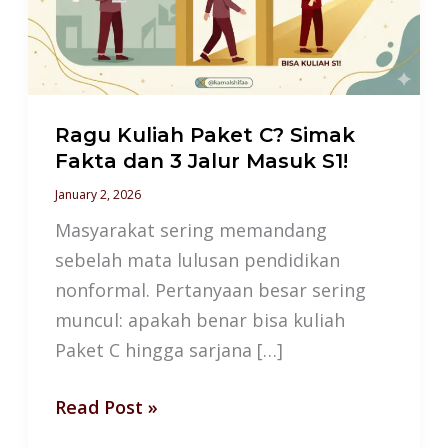
Simak
Fakta
dan
3
Jalur
Ragu Kuliah Paket C? Simak
Masuk
Fakta dan 3 Jalur Masuk S1!
S1!
January 2, 2026
Masyarakat sering memandang
sebelah mata lulusan pendidikan
nonformal. Pertanyaan besar sering
muncul: apakah benar bisa kuliah
Paket C hingga sarjana […]
Read Post »