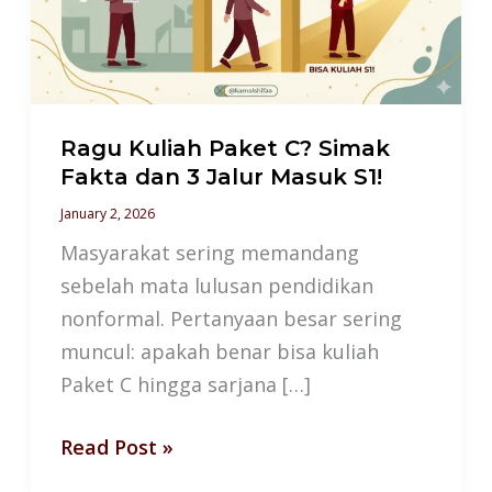
Simak
Fakta
dan
3
Jalur
Ragu Kuliah Paket C? Simak
Masuk
Fakta dan 3 Jalur Masuk S1!
S1!
January 2, 2026
Masyarakat sering memandang
sebelah mata lulusan pendidikan
nonformal. Pertanyaan besar sering
muncul: apakah benar bisa kuliah
Paket C hingga sarjana […]
Read Post »