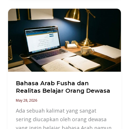
Bahasa
Arab
Fusha
dan
Realitas
Belajar
Orang
Dewasa
Bahasa Arab Fusha dan
Realitas Belajar Orang Dewasa
May 28, 2026
Ada sebuah kalimat yang sangat
sering diucapkan oleh orang dewasa
yang ingin belajar bahasa Arab namun