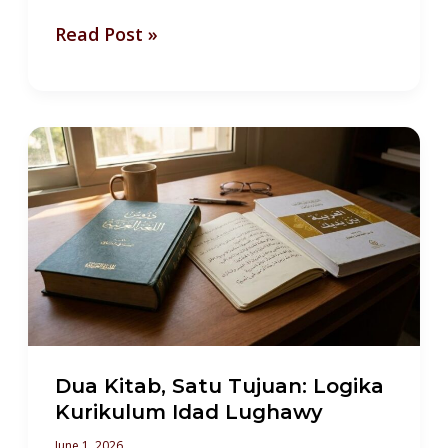
Read Post »
Dua
Kitab,
Satu
Tujuan:
Logika
Kurikulum
Idad
Lughawy
Dua Kitab, Satu Tujuan: Logika
Kurikulum Idad Lughawy
June 1, 2026