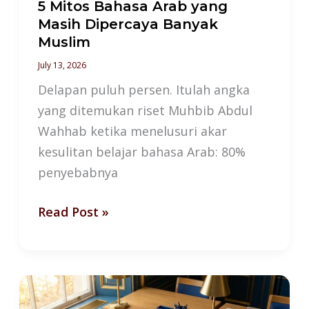
Muslim
5 Mitos Bahasa Arab yang
Masih Dipercaya Banyak
Muslim
July 13, 2026
Delapan puluh persen. Itulah angka
yang ditemukan riset Muhbib Abdul
Wahhab ketika menelusuri akar
kesulitan belajar bahasa Arab: 80%
penyebabnya
Read Post »
Apa
yang