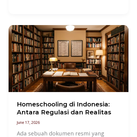
Homeschooling
di
Indonesia:
Antara
Regulasi
dan
Realitas
Homeschooling di Indonesia:
Antara Regulasi dan Realitas
June 17, 2026
Ada sebuah dokumen resmi yang