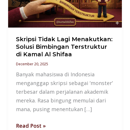
Solusi
Bimbingan
Terstruktur
di
Kamal
Skripsi Tidak Lagi Menakutkan:
Al
Solusi Bimbingan Terstruktur
di Kamal Al Shifaa
Shifaa
December 20, 2025
Banyak mahasiswa di Indonesia
menganggap skripsi sebagai ‘monster’
terbesar dalam perjalanan akademik
mereka. Rasa bingung memulai dari
mana, pusing menentukan […]
Read Post »