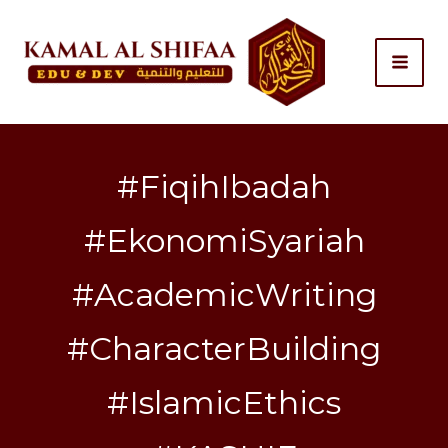
Search
Skip
for:
to
content
#FiqihIbadah
#EkonomiSyariah
#AcademicWriting
#CharacterBuilding
#IslamicEthics