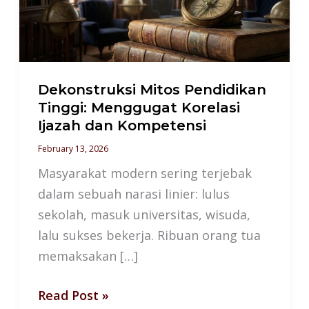
Menggugat
Korelasi
Ijazah
dan
Kompetensi
Dekonstruksi Mitos Pendidikan
Tinggi: Menggugat Korelasi
Ijazah dan Kompetensi
February 13, 2026
Masyarakat modern sering terjebak
dalam sebuah narasi linier: lulus
sekolah, masuk universitas, wisuda,
lalu sukses bekerja. Ribuan orang tua
memaksakan […]
Read Post »