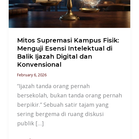
Menguji
Esensi
Intelektual
di
Balik
Mitos Supremasi Kampus Fisik:
Menguji Esensi Intelektual di
Ijazah
Balik Ijazah Digital dan
Digital
Konvensional
dan
February 6, 2026
Konvensional
“Ijazah tanda orang pernah
bersekolah, bukan tanda orang pernah
berpikir.” Sebuah satir tajam yang
sering bergema di ruang diskusi
publik […]