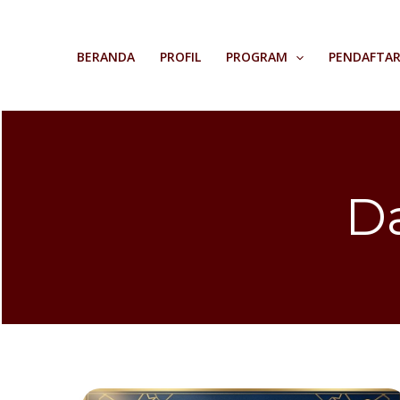
Skip
to
BERANDA
PROFIL
PROGRAM
PENDAFTA
content
D