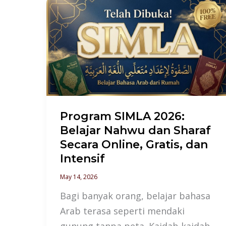
Program
SIMLA
2026:
Belajar
Nahwu
dan
Sharaf
Secara
Program SIMLA 2026:
Online,
Belajar Nahwu dan Sharaf
Gratis,
Secara Online, Gratis, dan
dan
Intensif
Intensif
May 14, 2026
Bagi banyak orang, belajar bahasa
Arab terasa seperti mendaki