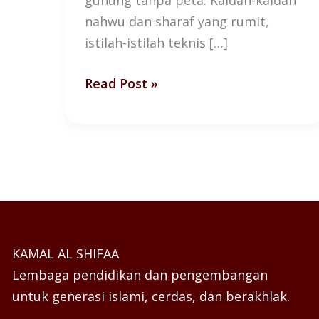
gunung tanpa peta. Kaidah-kaidah
nahwu dan sharaf yang rumit,
istilah-istilah teknis […]
Read Post »
KAMAL AL SHIFAA
Lembaga pendidikan dan pengembangan
untuk generasi islami, cerdas, dan berakhlak.